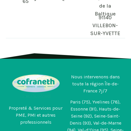
65
de la
Baltique
91140
VILLEBON-
SUR-YVETTE​
Nous intervenons dans
toute la région Île-de-
France 7j/7
Paris (75), Yvelines (78),
Propreté & Services pour
Essonne (91), Hauts-de-
PME, PMI et autres
Seine (92), Seine-Saint-
professionnels
Denis (93), Val-de-Marne
(94), Val-d’Oise (95), Seine-